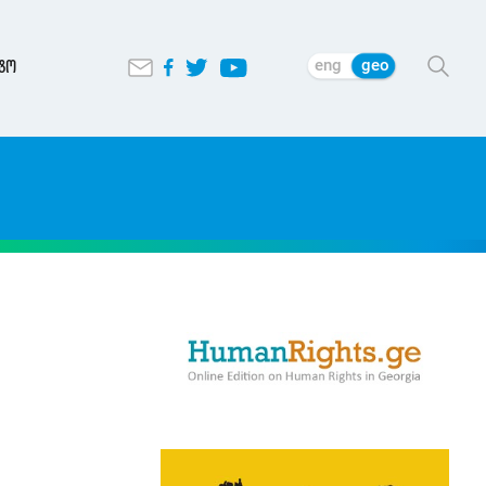
eng
geo
ტო