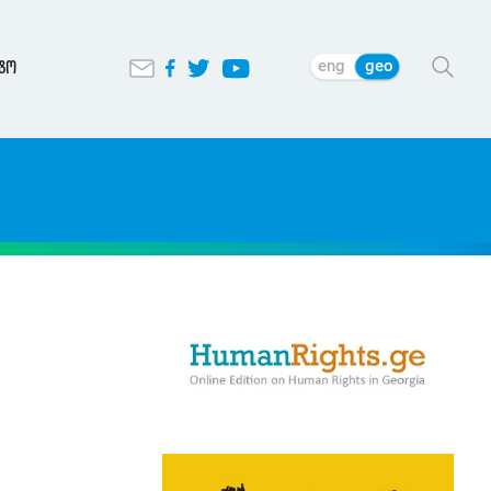
eng
geo
ტო