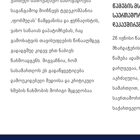
ქართული სამოქალაქო საზოგადოება
წამების მ
საგანგაშოდ მიიჩნევს ტელეკომპანია
საერთაშო
„ფორმულას“ წამყვანისა და ჟურნალისტის,
დაკავშირე
ვახო სანაიას დაპატიმრებას, რაც
26 ივნისი წ
გამოხატვის თავისუფლების წინააღმდეგ
მხარდაჭერი
გადადგმულ კიდევ ერთ ნაბიჯს
წამება ადამ
წარმოადგენს. მიგვაჩნია, რომ
დარღვევაა,
სასამართლოს ეს გადაწყვეტილება
აკრძალულია
დამოუკიდებელი მედიისა და კრიტიკული
სამართლით,
ხმების ჩახშობის მორიგი მცდელობაა.
საერთაშორი
საქართველო