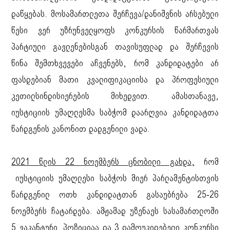
დაწყებას. მოსამართლეთა შერჩევა/დანიშვნის არსებული
წესი ვერ უზრუნველყოფს კონკურსის წარმართვას
პარტიული გავლენებისგან თავისუფლად და შერჩევის
წინა შემთხვევები აჩვენებს, რომ კანდიდატები არ
ფასდებიან მათი კვალიფიკაციისა და პროფესიული
კეთილსინდისიერების მიხედვით. ამასთანავე,
იუსტიციის უმაღლესმა საბჭომ დაარღვია კანდიდატთა
წარდგენის კანონით დადგენილი ვადა.
2021 წლის 22 ნოემბერს ცნობილი გახდა,
რომ
იუსტიციის უმაღლესი საბჭოს მიერ პარლამენტისთვის
წარდგენილ ოთხ კანდიდატთან გასაუბრება 25-26
ნოემბერს ჩატარდება. ამჟამად უზენაეს სასამართლოში
5 ვაკანტური პოზიციაა და 3 დამოუკიდებელი კონკურსი