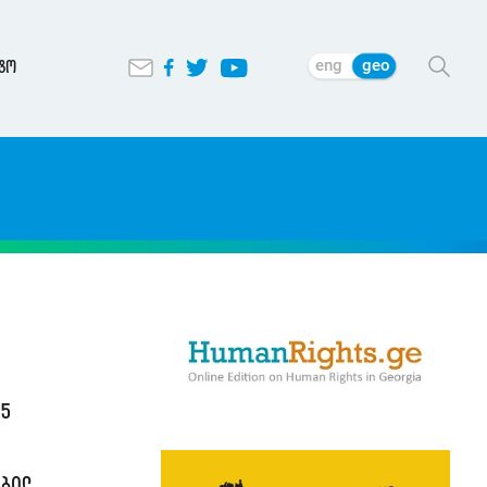
eng
geo
ტო
25
ობილ