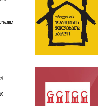
ფლებათა
24
ად