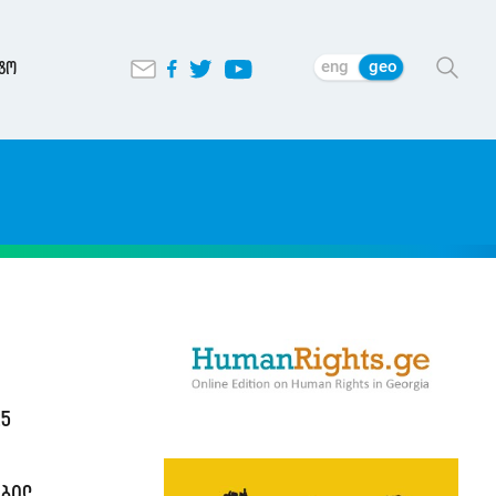
eng
geo
ტო
25
ობილ