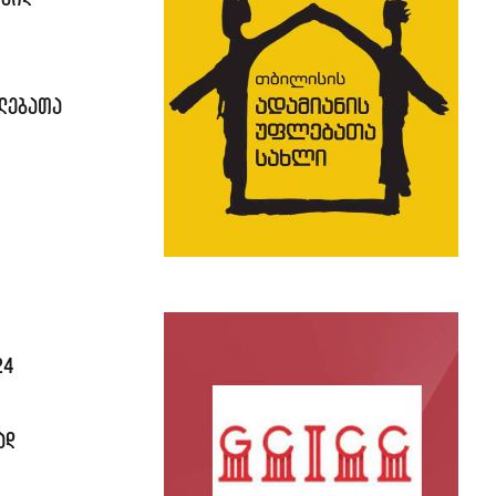
ფლებათა
24
ად