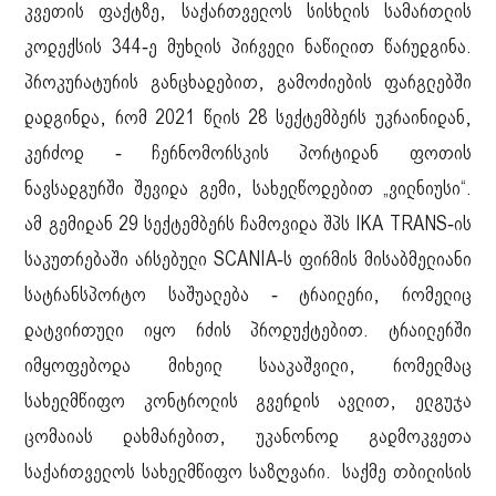
კვეთის ფაქტზე, საქართველოს სისხლის სამართლის
კოდექსის 344-ე მუხლის პირველი ნაწილით წარუდგინა.
პროკურატურის განცხადებით, გამოძიების ფარგლებში
დადგინდა, რომ 2021 წლის 28 სექტემბერს უკრაინიდან,
კერძოდ - ჩერნომორსკის პორტიდან ფოთის
ნავსადგურში შევიდა გემი, სახელწოდებით „ვილნიუსი“.
ამ გემიდან 29 სექტემბერს ჩამოვიდა შპს IKA TRANS-ის
საკუთრებაში არსებული SCANIA-ს ფირმის მისაბმელიანი
სატრანსპორტო საშუალება - ტრაილერი, რომელიც
დატვირთული იყო რძის პროდუქტებით. ტრაილერში
იმყოფებოდა მიხეილ სააკაშვილი, რომელმაც
სახელმწიფო კონტროლის გვერდის ავლით, ელგუჯა
ცომაიას დახმარებით, უკანონოდ გადმოკვეთა
საქართველოს სახელმწიფო საზღვარი. საქმე თბილისის