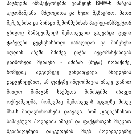
პატრულმა ინსპექტორებმა გააჩერეს BMW-ს მარკის
ავტომანქანა, მძღოლითა და ხუთი მგზავრით. მათი
შეჩერებისა და პირადი შემოწმებისას პატრულ-ინსპექტორ
გრიგოლ ბაშალეიშვილს შემთხვევით გაუვარდა ტყვია
ტაბელური ცეცხლსასროლი იარაღიდან და მარცხენა
იღლიის არეში მძიმედ დაჭრა ავტომანქანიდან
გადმოსული მგზავრი - ამირან (ბუტა) რობაქიძე,
რომელიც ადგილზევე გარდაიცვალა. ბრალდების
დადგენილებით, ამ ფაქტზე ინფორმაცია იმავე ღამით
მიიღო შინაგან საქმეთა მინისტრმა ირაკლი
ოქრუაშვილმა, რომელმაც შემთხვევის ადგილზე მისულ
შსს-ს მაღალჩინოსნებს დაავალა, რომ „გადაერჩინათ
საპატრულო პოლიციის იმიჯი“ და ფაქტისთვის მიეცათ
შეიარაღებული დაჯგუფების მიერ პოლიციელებზე