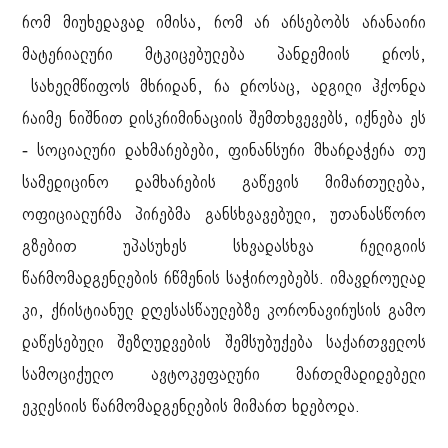
რომ მიუხედავად იმისა, რომ არ არსებობს არანაირი
მატერიალური მტკიცებულება პანდემიის დროს,
სახელმწიფოს მხრიდან, რა დროსაც, ადგილი ჰქონდა
რაიმე ნიშნით დისკრიმინაციის შემთხვევებს, იქნება ეს
- სოციალური დახმარებები, ფინანსური მხარდაჭერა თუ
სამედიცინო დამხარების გაწევის მიმართულება,
ოფიციალურმა პირებმა განსხვავებული, უთანასწორო
გზებით უპასუხეს სხვადასხვა რელიგიის
წარმომადგენლების რწმენის საჭიროებებს. იმავდროულად
კი, ქრისტიანულ დღესასწაულებზე კორონავირუსის გამო
დაწესებული შეზღუდვების შემსუბუქება საქართველოს
სამოციქულო ავტოკეფალური მართლმადიდებელი
ეკლესიის წარმომადგენლების მიმართ ხდებოდა.