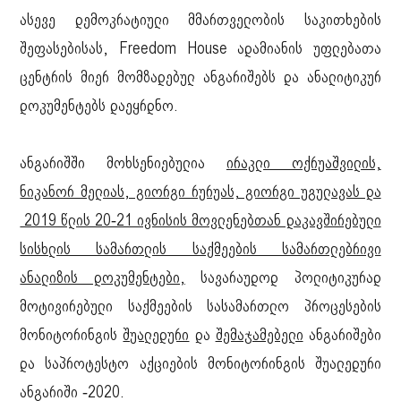
ასევე დემოკრატიული მმართველობის საკითხების
შეფასებისას, Freedom House ადამიანის უფლებათა
ცენტრის მიერ მომზადებულ ანგარიშებს და ანალიტიკურ
დოკუმენტებს დაეყრდნო.
ანგარიშში მოხსენიებულია
ირაკლი ოქრუაშვილის,
ნიკანორ მელიას, გიორგი რურუას, გიორგი უგულავას და
2019 წლის 20-21 ივნისის მოვლენებთან დაკავშირებული
სისხლის სამართლის საქმეების სამართლებრივი
ანალიზის დოკუმენტები,
სავარაუდოდ პოლიტიკურად
მოტივირებული საქმეების სასამართლო პროცესების
მონიტორინგის
შუალედური
და
შემაჯამებელი
ანგარიშები
და საპროტესტო აქციების მონიტორინგის შუალედური
ანგარიში -2020.