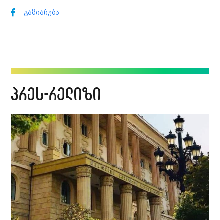
გაზიარება
პრეს-რელიზი