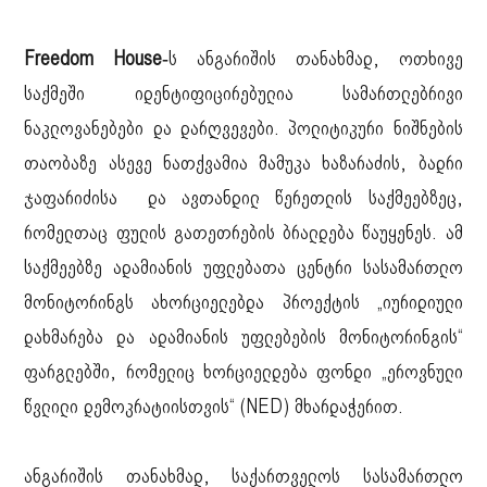
Freedom House-
ს ანგარიშის თანახმად, ოთხივე
საქმეში იდენტიფიცირებულია სამართლებრივი
ნაკლოვანებები და დარღვევები. პოლიტიკური ნიშნების
თაობაზე ასევე ნათქვამია მამუკა ხაზარაძის, ბადრი
ჯაფარიძისა და ავთანდილ წერეთლის საქმეებზეც,
რომელთაც ფულის გათეთრების ბრალდება წაუყენეს. ამ
საქმეებზე ადამიანის უფლებათა ცენტრი სასამართლო
მონიტორინგს ახორციელებდა პროექტის „იურიდიული
დახმარება და ადამიანის უფლებების მონიტორინგის“
ფარგლებში, რომელიც ხორციელდება ფონდი „ეროვნული
წვლილი დემოკრატიისთვის“ (NED) მხარდაჭერით.
ანგარიშის თანახმად, საქართველოს სასამართლო