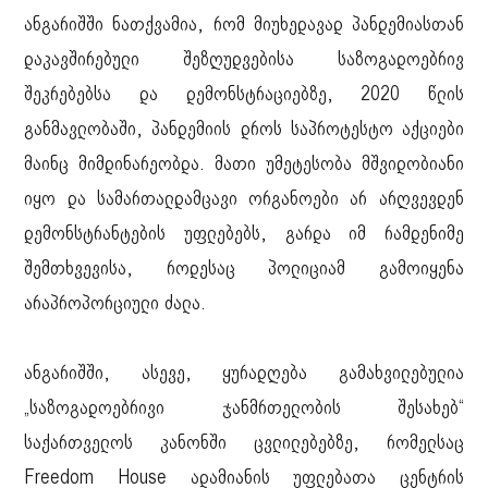
ანგარიშში ნათქვამია, რომ მიუხედავად პანდემიასთან
დაკავშირებული შეზღუდვებისა საზოგადოებრივ
შეკრებებსა და დემონსტრაციებზე, 2020 წლის
განმავლობაში, პანდემიის დროს საპროტესტო აქციები
მაინც მიმდინარეობდა. მათი უმეტესობა მშვიდობიანი
იყო და სამართალდამცავი ორგანოები არ არღვევდენ
დემონსტრანტების უფლებებს, გარდა იმ რამდენიმე
შემთხვევისა, როდესაც პოლიციამ გამოიყენა
არაპროპორციული ძალა.
ანგარიშში, ასევე, ყურადღება გამახვილებულია
„საზოგადოებრივი ჯანმრთელობის შესახებ“
საქართველოს კანონში ცვლილებებზე, რომელსაც
Freedom House ადამიანის უფლებათა ცენტრის