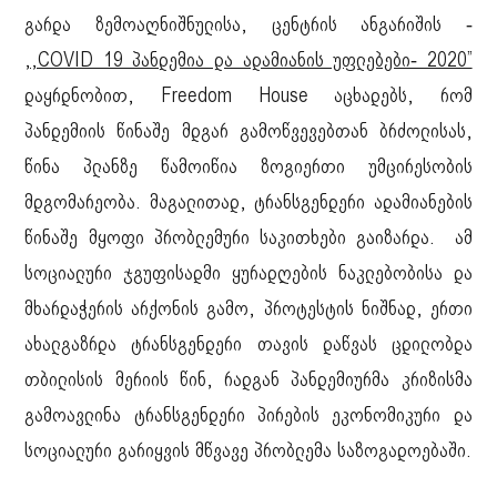
გარდა ზემოაღნიშნულისა, ცენტრის ანგარიშის -
,,COVID 19 პანდემია და ადამიანის უფლებები- 2020”
დაყრდნობით, Freedom House აცხადებს, რომ
პანდემიის წინაშე მდგარ გამოწვევებთან ბრძოლისას,
წინა პლანზე წამოიწია ზოგიერთი უმცირესობის
მდგომარეობა. მაგალითად, ტრანსგენდერი ადამიანების
წინაშე მყოფი პრობლემური საკითხები გაიზარდა. ამ
სოციალური ჯგუფისადმი ყურადღების ნაკლებობისა და
მხარდაჭერის არქონის გამო, პროტესტის ნიშნად, ერთი
ახალგაზრდა ტრანსგენდერი თავის დაწვას ცდილობდა
თბილისის მერიის წინ, რადგან პანდემიურმა კრიზისმა
გამოავლინა ტრანსგენდერი პირების ეკონომიკური და
სოციალური გარიყვის მწვავე პრობლემა საზოგადოებაში.