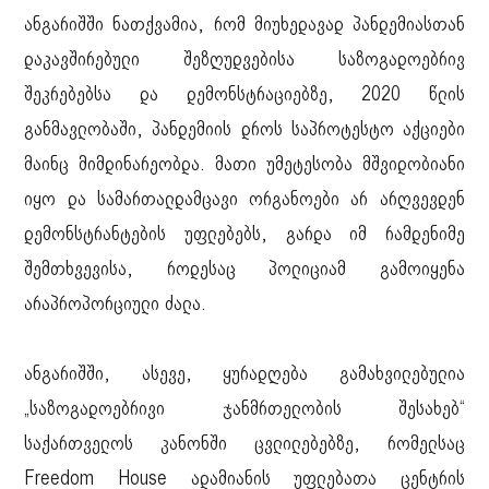
ანგარიშში ნათქვამია, რომ მიუხედავად პანდემიასთან
დაკავშირებული შეზღუდვებისა საზოგადოებრივ
შეკრებებსა და დემონსტრაციებზე, 2020 წლის
განმავლობაში, პანდემიის დროს საპროტესტო აქციები
მაინც მიმდინარეობდა. მათი უმეტესობა მშვიდობიანი
იყო და სამართალდამცავი ორგანოები არ არღვევდენ
დემონსტრანტების უფლებებს, გარდა იმ რამდენიმე
შემთხვევისა, როდესაც პოლიციამ გამოიყენა
არაპროპორციული ძალა.
ანგარიშში, ასევე, ყურადღება გამახვილებულია
„საზოგადოებრივი ჯანმრთელობის შესახებ“
საქართველოს კანონში ცვლილებებზე, რომელსაც
Freedom House ადამიანის უფლებათა ცენტრის