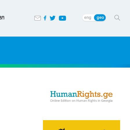
eng
geo
ტო