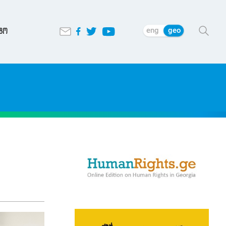
eng
geo
ტო