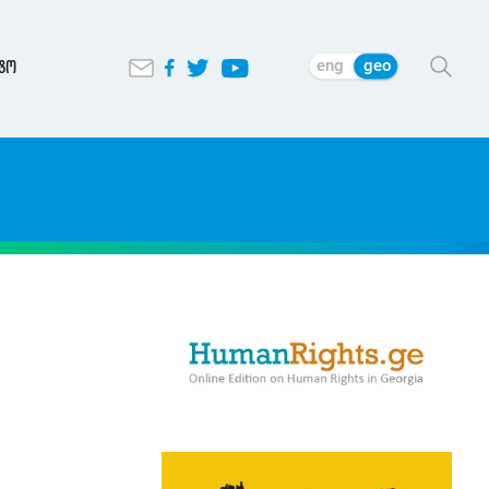
eng
geo
ტო